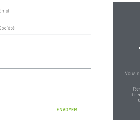
Vous s
Re
dire
s
ENVOYER