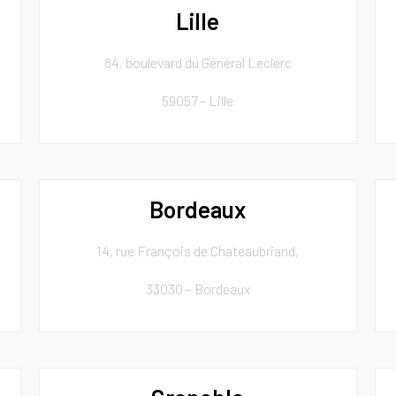
Lille
84, boulevard du Général Leclerc
59057 – Lille
Bordeaux
14, rue François de Chateaubriand,
33030 – Bordeaux