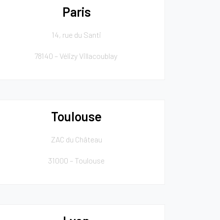
Paris
14, rue du Santi
78140 – Vélizy Villacoublay
Toulouse
ZAC du Château
31000 – Toulouse