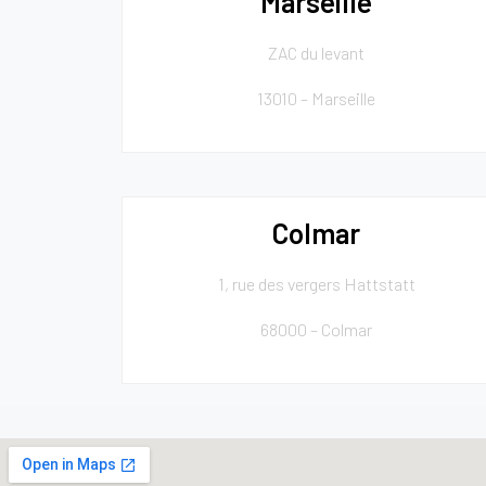
Marseille
ZAC du levant
13010 – Marseille
Colmar
1, rue des vergers Hattstatt
68000 – Colmar