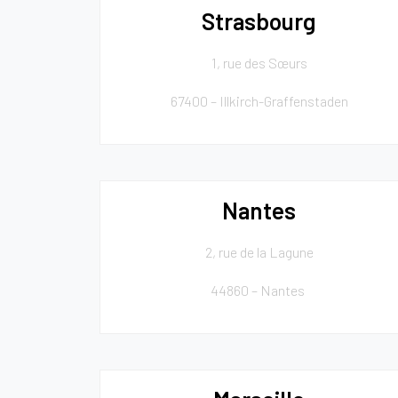
Strasbourg
1, rue des Sœurs
67400 – Illkirch-Graffenstaden
Nantes
2, rue de la Lagune
44860 – Nantes