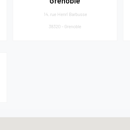
Grenoble
14, rue Henri Barbusse
38320 – Grenoble