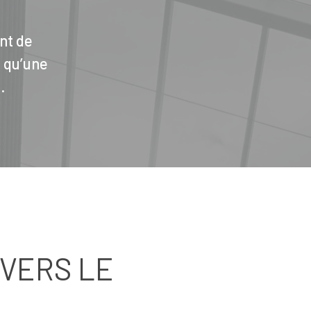
nt de
i qu’une
.
 VERS LE